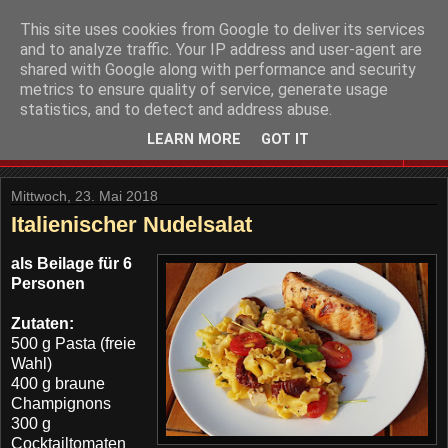
This site uses cookies from Google to deliver its services
and to analyze traffic. Your IP address and user-agent are
shared with Google along with performance and security
metrics to ensure quality of service, generate usage
statistics, and to detect and address abuse.
LEARN MORE
GOT IT
▼
Mittwoch, 23. Mai 2018
Italienischer Nudelsalat
als Beilage für 6
Personen
Zutaten:
500 g Pasta (freie
Wahl)
400 g braune
Champignons
300 g
Cocktailtomaten