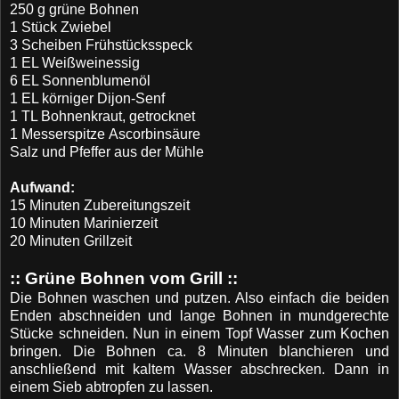
250 g
g
rüne Bohnen
1 Stück Zwiebel
3 Scheiben
Frühstücksspeck
1 EL
Weißweinessig
6 EL
Sonnenblumenöl
1 EL
 k
örniger Dijon-Senf
1 TL
Bohnenkraut, getrocknet
1 Messerspitze Ascorbinsäure
Salz und Pfeffer aus der Mühle
Aufwand:
15 Minuten
Zubereitungszeit
10 Minuten
Marinierzeit
20 Minuten
Grillzeit
:: Grüne Bohnen vom Grill ::
Die Bohnen waschen und putzen. Also einfach die beiden
Enden abschneiden und lange Bohnen in mundgerechte
Stücke schneiden. Nun in einem Topf Wasser zum Kochen
bringen. Die Bohnen ca. 8 Minuten blanchieren und
anschließend mit kaltem Wasser abschrecken. Dann in
einem Sieb abtropfen zu lassen.