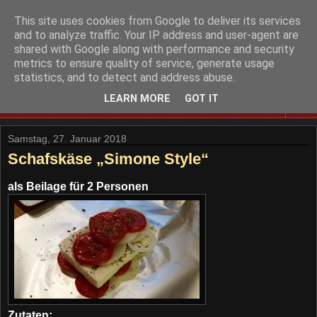
This site uses cookies from Google to deliver its services
and to analyze traffic. Your IP address and user-agent are
shared with Google along with performance and security
metrics to ensure quality of service, generate usage
statistics, and to detect and address abuse.
LEARN MORE
GOT IT
▼
Samstag, 27. Januar 2018
Schafskäse „Simone Style“
als Beilage für 2 Personen
Zutaten: