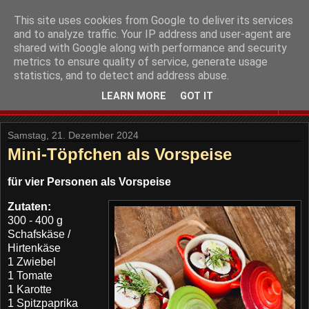
This site uses cookies from Google to deliver its services
and to analyze traffic. Your IP address and user-agent are
shared with Google along with performance and security
metrics to ensure quality of service, generate usage
statistics, and to detect and address abuse.
LEARN MORE
GOT IT
▼
Samstag, 21. Dezember 2024
Mini-Töpfchen als Vorspeise
für vier Personen als Vorspeise
Zutaten:
300 - 400 g
Schafskäse /
Hirtenkäse
1 Zwiebel
1 Tomate
1 Karotte
1 Spitzpaprika