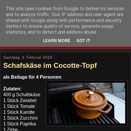
This site uses cookies from Google to deliver its services
and to analyze traffic. Your IP address and user-agent are
shared with Google along with performance and security
metrics to ensure quality of service, generate usage
statistics, and to detect and address abuse.
LEARN MORE
GOT IT
▼
Samstag, 3. Februar 2018
Schafskäse im Cocotte-Topf
als Beilage für 4 Personen
Zutaten:
400 g Schafskäse
1 Stück Zwiebel
1 Stück Tomate
1 Stück Karotte
1 Stück Zucchini
1 Stück Paprika
1 Zehe